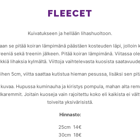
FLEECET
Kuivatukseen ja hellään lihashuoltoon.
aan se pitää koiran lämpimänä päästäen kosteuden läpi, jolloin ko
 treeniä sekä treenin jälkeen. Pitää koiran lämpimänä. Viitassa o
kkiä lihaksia kylmältä. Viittoja vaihtelevasta kuosista saatavuu
siihen 5cm, viitta saattaa kutistua hieman pesussa, lisäksi sen p
t kuvaa. Hupussa kuminauha ja kiristys pompula, mahan alta remm
alkaremmit. Joitain kuoseja vain rajoitettu koko eli kaikista ei v
toiveita yksivärisistä.
Hinnasto:
25cm 14€
30cm 18€