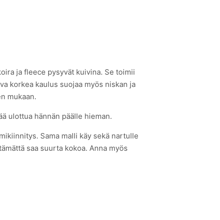
ira ja fleece pysyvät kuivina. Se toimii
leva korkea kaulus suojaa myös niskan ja
den mukaan.
itää ulottua hännän päälle hieman.
ikiinnitys. Sama malli käy sekä nartulle
älttämättä saa suurta kokoa. Anna myös